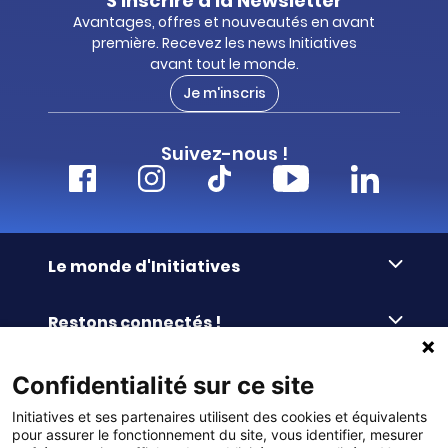
S'inscrire à la Newsletter
Avantages, offres et nouveautés en avant
première. Recevez les news Initiatives
avant tout le monde.
Je m'inscris
Suivez-nous !
Le monde d'Initiatives
À propos d’Initiatives
Restons connectés !
Des valeurs de partage
Nous contacter
Initiatives-cœur
Commander facilement
Confidentialité sur ce site
Le blog
Le Fond’Actions Initiatives
Initiatives et ses partenaires utilisent des cookies et équivalents
Commande par référence
La newsletter
Enquête de satisfaction
Services & FAQ
pour assurer le fonctionnement du site, vous identifier, mesurer