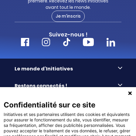
première. Recevez les news Initiatives
avant tout le monde.
Je m'inscris
Suivez-nous !
Le monde d'Initiatives
À propos d’Initiatives
Restons connectés !
Des valeurs de partage
Nous contacter
Initiatives-cœur
Commander facilement
Confidentialité sur ce site
Le blog
Le Fond’Actions Initiatives
Initiatives et ses partenaires utilisent des cookies et équivalents
Commande par référence
La newsletter
Enquête de satisfaction
Services & FAQ
pour assurer le fonctionnement du site, vous identifier, mesurer
Catalogues à télécharger
sa fréquentation, afficher des publicités personnalisées. Vous
pouvez accepter le traitement de vos données, le refuser, gérer
Reprise des invendus
Panier