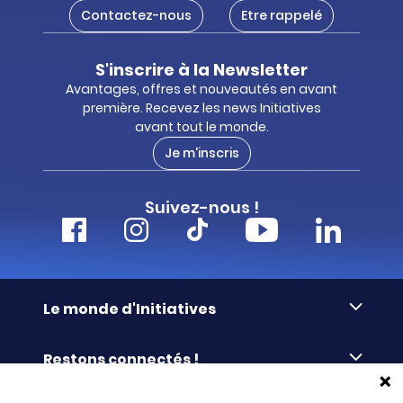
Contactez-nous
Etre rappelé
S'inscrire à la Newsletter
Avantages, offres et nouveautés en avant
première. Recevez les news Initiatives
avant tout le monde.
Je m'inscris
Suivez-nous !
Le monde d'Initiatives
À propos d’Initiatives
Restons connectés !
Des valeurs de partage
Nous contacter
Initiatives-cœur